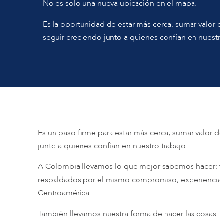
No es solo una nueva ubicación en el mapa.
Es la oportunidad de estar más cerca, sumar valo
seguir creciendo junto a quienes confían en nuestr
Es un paso firme para estar más cerca, sumar valor
junto a quienes confían en nuestro trabajo.
A Colombia llevamos lo que mejor sabemos hacer: t
respaldados por el mismo compromiso, experienci
Centroamérica.
También llevamos nuestra forma de hacer las cosas: 