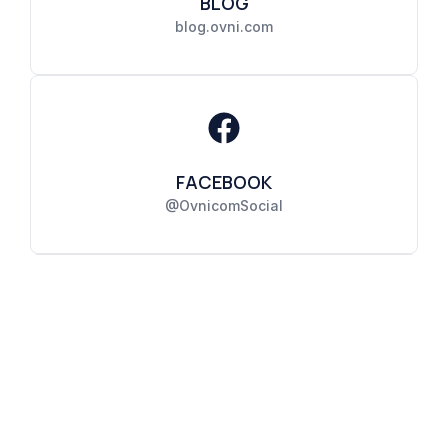
BLOG
blog.ovni.com
FACEBOOK
@OvnicomSocial
INSTAGRAM
@ovnicom