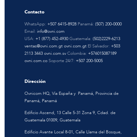
Contacto
WhatsApp:
+507 6415-8928
Panamá:
(507) 200-0000
Email:
info@ovni.com
USA:
+1 (877) 452-4930
Guatemala:
(502)2229-6213
ventas@ovni.com.gt
ovni.com.gt
El Salvador:
+503
2113 3443
ovni.com.sv
Colombia:
+576015087189
ovni.com.co
Soporte 24/7:
+507 200-5005
Dirección
Ovnicom HQ, Vía España y Panamá, Provincia de
Panamá, Panamá
Edificio Ascend, 13 Calle 5-31 Zona 9, Cdad. de
Guatemala 01009, Guatemala
Edificio Avante Local 8-01, Calle Llama del Bosque,