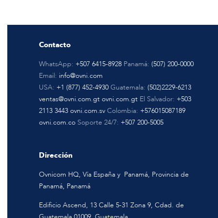
Contacto
WhatsApp:
+507 6415-8928
Panamá:
(507) 200-0000
Email:
info@ovni.com
USA:
+1 (877) 452-4930
Guatemala:
(502)2229-6213
ventas@ovni.com.gt
ovni.com.gt
El Salvador:
+503
2113 3443
ovni.com.sv
Colombia:
+576015087189
ovni.com.co
Soporte 24/7:
+507 200-5005
Dirección
Ovnicom HQ, Vía España y Panamá, Provincia de
Panamá, Panamá
Edificio Ascend, 13 Calle 5-31 Zona 9, Cdad. de
Guatemala 01009, Guatemala