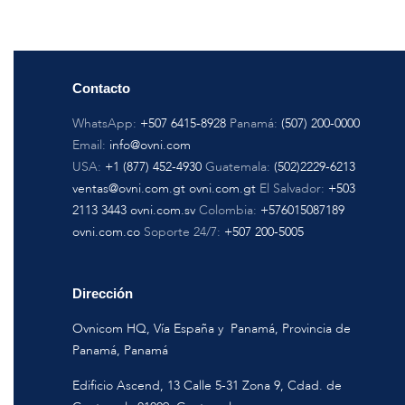
Contacto
WhatsApp:
+507 6415-8928
Panamá:
(507) 200-0000
Email:
info@ovni.com
USA:
+1 (877) 452-4930
Guatemala:
(502)2229-6213
ventas@ovni.com.gt
ovni.com.gt
El Salvador:
+503
2113 3443
ovni.com.sv
Colombia:
+576015087189
ovni.com.co
Soporte 24/7:
+507 200-5005
Dirección
Ovnicom HQ, Vía España y Panamá, Provincia de
Panamá, Panamá
Edificio Ascend, 13 Calle 5-31 Zona 9, Cdad. de