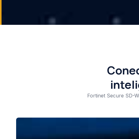
Conec
intel
Fortinet Secure SD-WA