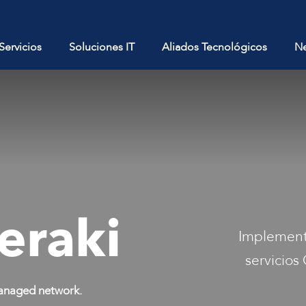
Servicios
Soluciones IT
Aliados Tecnológicos
N
eraki
Implement
servicios
managed network.