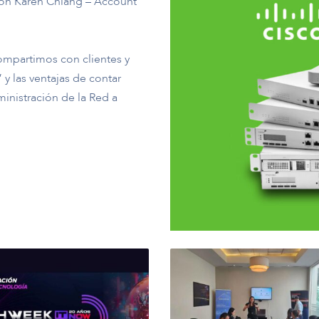
con Karen Chiang – Account
compartimos con clientes y
y las ventajas de contar
inistración de la Red a