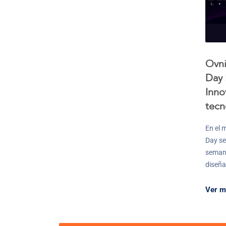
Ovni
Day 
Inno
tecn
En el 
Day se
semana
diseña
Ver m